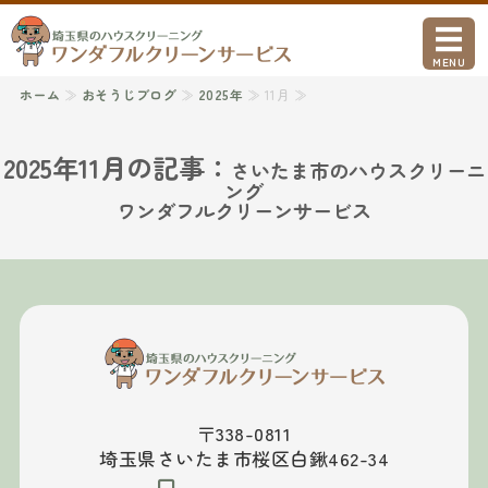
ワンダフルクリ
MENU
ホーム
≫
おそうじブログ
≫
2025年
≫ 11月 ≫
ホーム
ハウスクリーニング
2025年11月の記事：
さいたま市のハウスクリーニ
ング
引越し前後・空室クリーニング
ワンダフルクリーンサービス
事業所概要
お問い合わせ
〒338-0811
埼玉県さいたま市桜区白鍬462-34